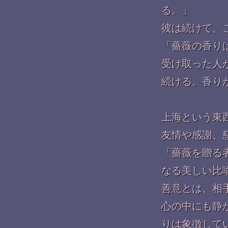
る。」
彼は続けて、
「薔薇の香り
受け取った人
続ける。香り
上海という東
友情や感謝、
「薔薇を贈る
なる美しい比
善意とは、相
心の中にも静
りは象徴して