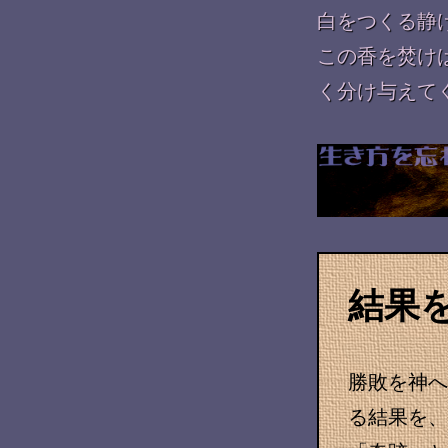
白をつくる静
この香を焚け
く分け与えて
結果
勝敗を神
る結果を