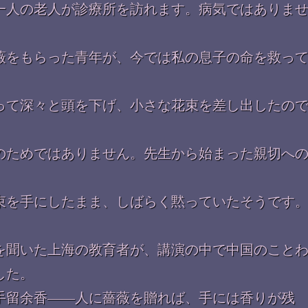
一人の老人が診療所を訪れます。病気ではありま
薇をもらった青年が、今では私の息子の命を救っ
」
って深々と頭を下げ、小さな花束を差し出したの
のためではありません。先生から始まった親切へ
束を手にしたまま、しばらく黙っていたそうです
を聞いた上海の教育者が、講演の中で中国のこと
した。
手留余香――人に薔薇を贈れば、手には香りが残