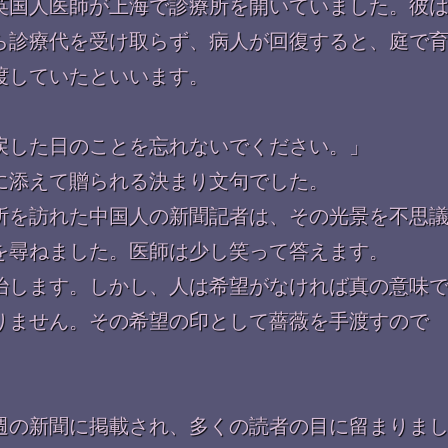
英国人医師が上海で診療所を開いていました。彼
ら診療代を受け取らず、病人が回復すると、庭で
渡していたといいます。
戻した日のことを忘れないでください。」
に添えて贈られる決まり文句でした。
所を訪れた中国人の新聞記者は、その光景を不思
を尋ねました。医師は少し笑って答えます。
治します。しかし、人は希望がなければ真の意味
りません。その希望の印として薔薇を手渡すので
週の新聞に掲載され、多くの読者の目に留まりま