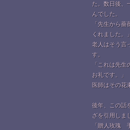
た。数日後、
んでした。
「先生から薔
くれました。
老人はそう言
す。
「これは先生
お礼です。」
医師はその花
後年、この話
ざを引用しま
「贈人玫瑰 