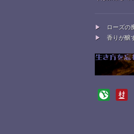
▶
ローズの
▶
香りが醸