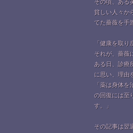
その頃、ある
貧しい人々か
てた薔薇を手
「健康を取り
それが、薔薇
ある日、診療
に思い、理由
「薬は身体を
の回復には至
す。」
その記事は翌