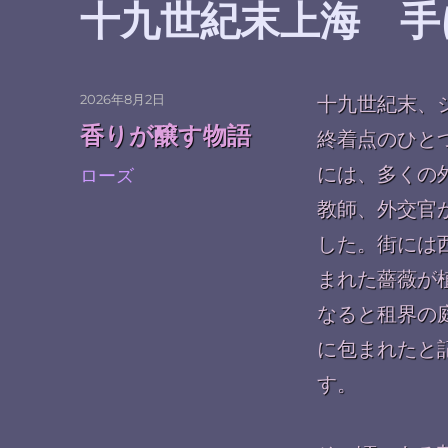
十九世紀末上海 手
投
2026年8月2日
十九世紀末、
稿
カ
香りが醸す物語
終着点のひと
日:
テ
ゴ
タ
には、多くの
ローズ
リ
グ
教師、外交官
ー
した。街には
まれた薔薇が
なると租界の
に包まれたと
す。