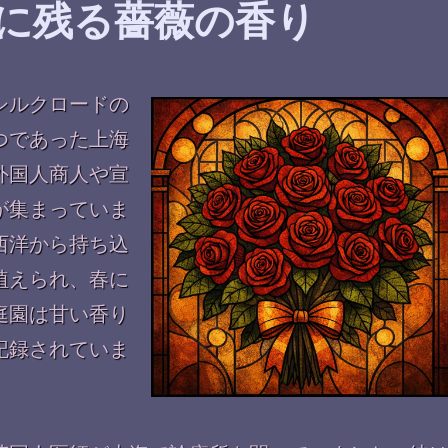
に残る薔薇の香り
シルクロードの
つであった上海
外国人商人や宣
が集まっていま
西洋から持ち込
植えられ、春に
庭園は甘い香り
記録されていま