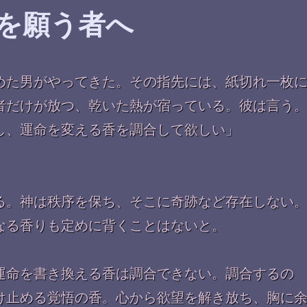
を願う者へ
めた男がやってきた。その指先には、紙切れ一枚
者だけが放つ、乾いた熱が宿っている。彼は言う
し、運命を変える香を調合して欲しい」
る。神は秩序を保ち、そこに奇跡など存在しない
なる香りも定めに背くことはないと。
運命を書き換える香は調合できない。調合するの
け止める覚悟の香。心から欲望を解き放ち、胸に