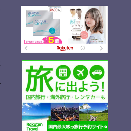
は
育
議
で
し