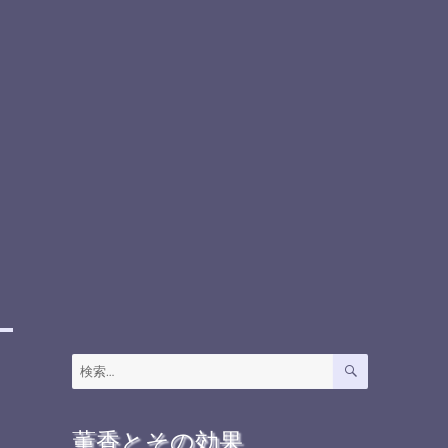
検
検
索
索:
薫香とその効果