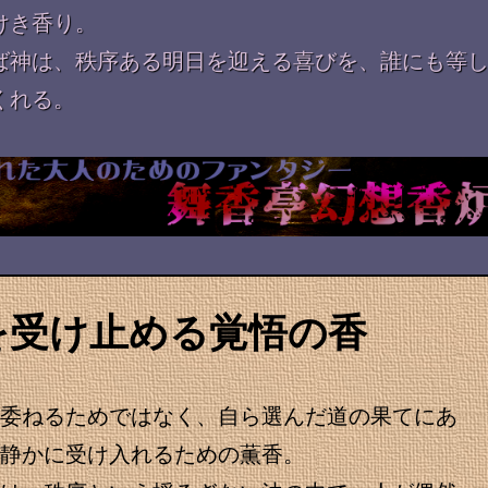
けき香り。
ば神は、秩序ある明日を迎える喜びを、誰にも等
くれる。
を受け止める覚悟の香
へ委ねるためではなく、自ら選んだ道の果てにあ
、静かに受け入れるための薫香。