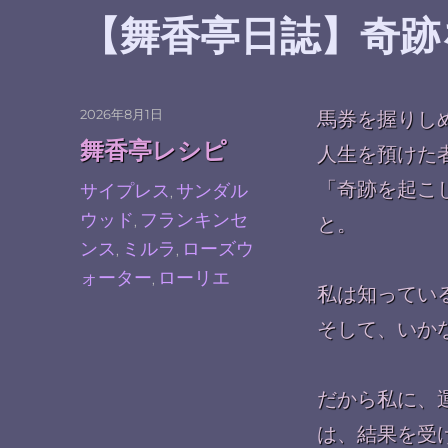
【舞香亭日誌】奇跡
投
2026年8月1日
馬券を握りし
稿
カ
舞香亭レシピ
人生を預けた
日:
テ
ゴ
タ
「奇跡を起こ
サイプレス
サンダル
,
リ
グ
ウッド
フランキンセ
,
と。
ー
ンス
ミルラ
ローズウ
,
,
ォーター
ローリエ
,
私は知ってい
そして、いか
だから私に、
は、結果を受