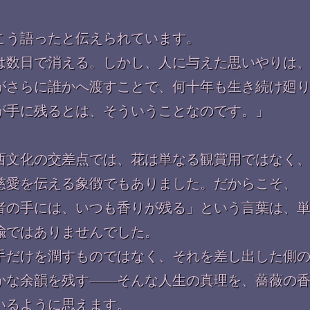
こう語ったと伝えられています。
は数日で消える。しかし、人に与えた思いやりは
がさらに誰かへ渡すことで、何十年も生き続け廻
が手に残るとは、そういうことなのです。」
西文化の交差点では、花は単なる観賞用ではなく
慈愛を伝える象徴でもありました。だからこそ、
者の手には、いつも香りが残る」という言葉は、
喩ではありませんでした。
手だけを潤すものではなく、それを差し出した側
かな余韻を残す――そんな人生の真理を、薔薇の
いるように思えます。