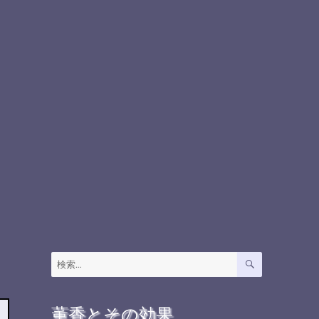
検
検
索
索:
薫香とその効果