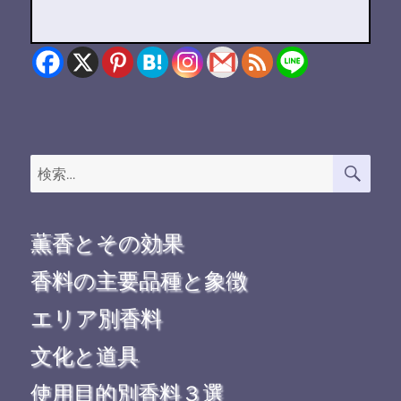
検
検
索
索:
薫香とその効果
香料の主要品種と象徴
エリア別香料
文化と道具
使用目的別香料３選