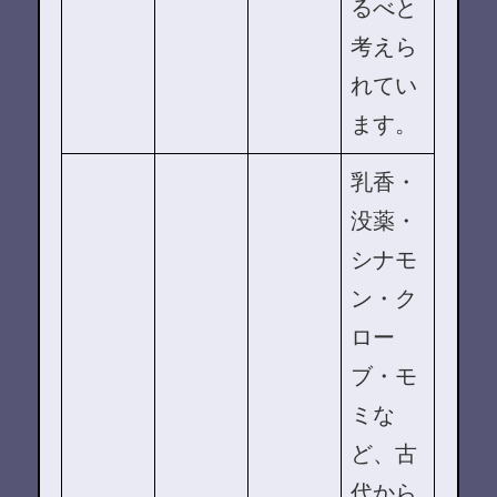
るべと
考えら
れてい
ます。
乳香・
没薬・
シナモ
ン・ク
ロー
ブ・モ
ミな
ど、古
代から