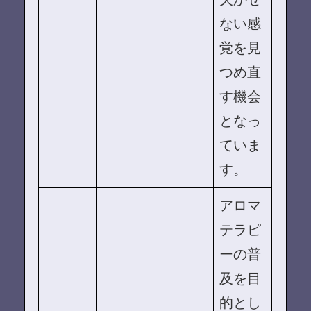
ない感
覚を見
つめ直
す機会
となっ
ていま
す。
アロマ
テラピ
ーの普
及を目
的とし