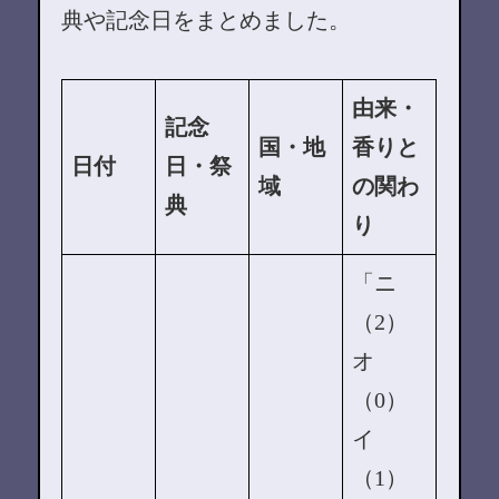
典や記念日をまとめました。
由来・
記念
国・地
香りと
日付
日・祭
域
の関わ
典
り
「ニ
（2）
オ
（0）
イ
（1）