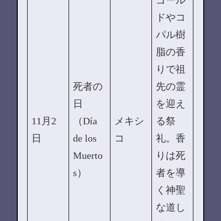
ドやコ
パル樹
脂の香
りで祖
死者の
先の霊
日
を迎え
11月2
（Día
メキシ
る祭
日
de los
コ
礼。香
Muerto
りは死
s）
者を導
く神聖
な道し