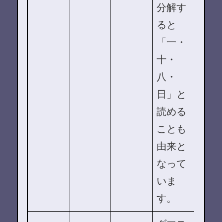
分解す
ると
「一・
十・
八・
日」と
読める
ことも
由来と
なって
いま
す。