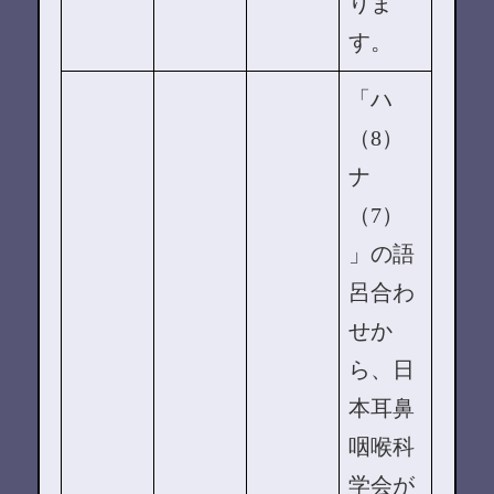
りま
す。
「ハ
（8）
ナ
（7）
」の語
呂合わ
せか
ら、日
本耳鼻
咽喉科
学会が