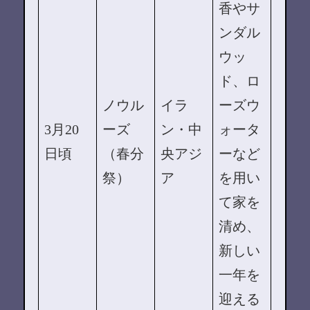
香やサ
ンダル
ウッ
ド、ロ
ノウル
イラ
ーズウ
3月20
ーズ
ン・中
ォータ
日頃
（春分
央アジ
ーなど
祭）
ア
を用い
て家を
清め、
新しい
一年を
迎える