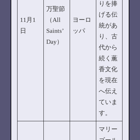
りを捧
万聖節
げる伝
11月1
（All
ヨーロ
統があ
日
Saints’
ッパ
り、古
Day）
代から
続く薫
香文化
を現在
へ伝え
ていま
す。
マリー
ゴール