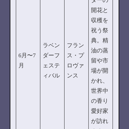
開花と
収穫を
祝う祭
典。精
ラベン
フラン
油の蒸
6月〜7
ダーフ
ス・プ
留や市
月
ェステ
ロヴァ
場が開
ィバル
ンス
かれ、
世界中
の香り
愛好家
が訪れ