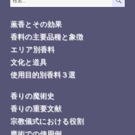
索
索:
薫香とその効果
香料の主要品種と象徴
エリア別香料
文化と道具
使用目的別香料３選
香りの魔術史
香りの重要文献
宗教儀式における役割
魔術での使用例