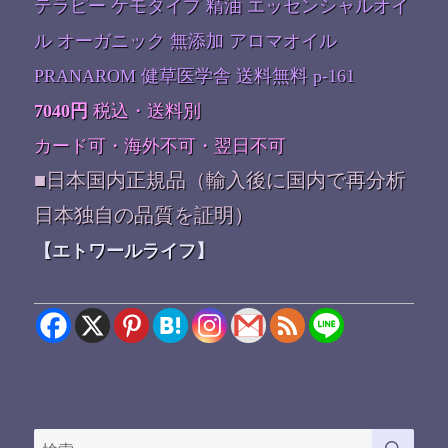
テラピー ケモタイプ 精油 エッセンシャルオイ
ル オーガニック 無添加 アロマオイル
PRANAROM 健草医学舎 送料無料 p-161
7040円
税込・送料別
カード可・海外不可・翌日不可
■日本国内正規品（輸入後に国内で再分析
日本独自の品質を証明）
【エトワールライフ】
検
検