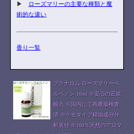
▶
ローズマリーの主要な種類と魔
術的な違い
香り一覧
プラナロム ローズマリーベ
ルベノン 10ml ※安心の正規
輸入 ※国内にて再農薬検査
済 ※ケモタイプ精油成分分
析表付 ※100％天然のアロマ