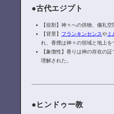
古代エジプト
【役割】神々への供物、儀礼空
【背景】
フランキンセンス
や
ミ
れ、香煙は神々の領域と地上を
【象徴性】香りは神の存在の証
理解された。
ヒンドゥー教