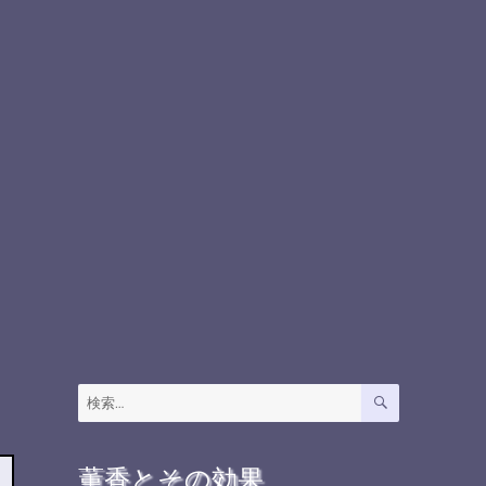
検
検
索
索:
薫香とその効果