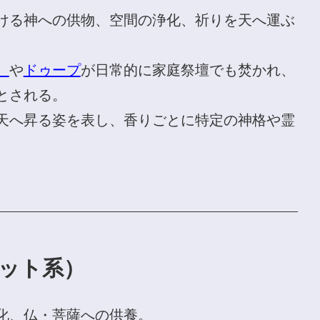
ける神への供物、空間の浄化、祈りを天へ運ぶ
）
や
ドゥープ
が日常的に家庭祭壇でも焚かれ、
とされる。
天へ昇る姿を表し、香りごとに特定の神格や霊
ット系）
化、仏・菩薩への供養。