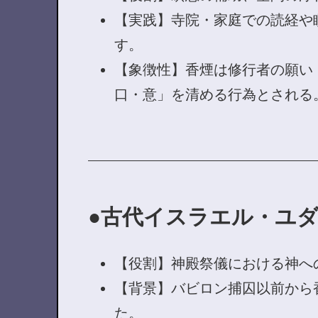
【実践】寺院・家庭での読経や
す。
【象徴性】香煙は修行者の願い
口・意」を清める行為とされる
古代イスラエル・ユダ
【役割】神殿祭儀における神へ
【背景】バビロン捕囚以前から
た。