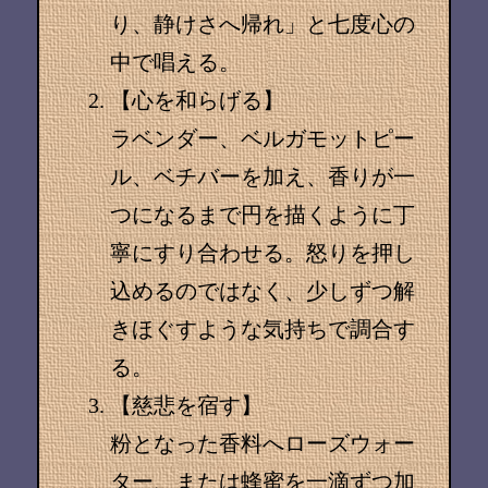
り、静けさへ帰れ」と七度心の
中で唱える。
【心を和らげる】
ラベンダー、ベルガモットピー
ル、ベチバーを加え、香りが一
つになるまで円を描くように丁
寧にすり合わせる。怒りを押し
込めるのではなく、少しずつ解
きほぐすような気持ちで調合す
る。
【慈悲を宿す】
粉となった香料へローズウォー
ター、または蜂蜜を一滴ずつ加