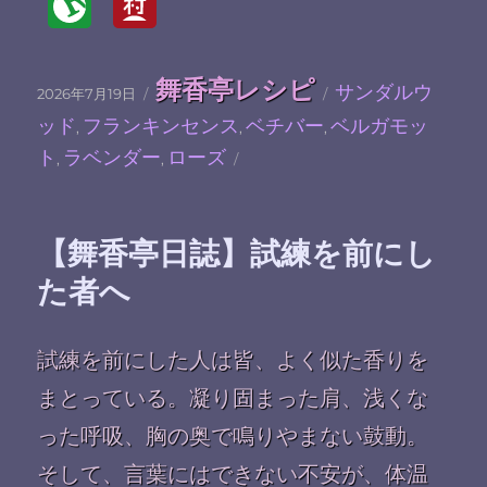
投
カ
タ
舞香亭レシピ
サンダルウ
2026年7月19日
稿
テ
グ
ッド
フランキンセンス
ベチバー
ベルガモッ
日:
ゴ
,
,
,
リ
ト
ラベンダー
ローズ
,
,
ー
【舞香亭日誌】試練を前にし
た者へ
試練を前にした人は皆、よく似た香りを
まとっている。凝り固まった肩、浅くな
った呼吸、胸の奥で鳴りやまない鼓動。
そして、言葉にはできない不安が、体温