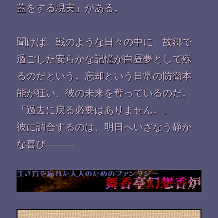
蓋をする現実」がある。
聞けば、戦のような日々の中に、故郷で
過ごした安らかな記憶が白昼夢として蘇
るのだという。忘却という日常の防衛本
能が狂い、彼の未来を奪っているのだ。
「過去に戻る必要はありません。」
彼に調合するのは、明日へいざなう静か
な喜び———