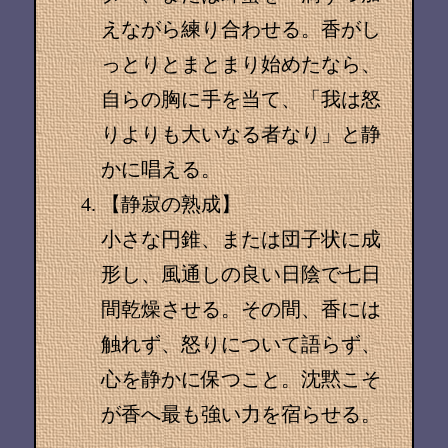
えながら練り合わせる。香がし
っとりとまとまり始めたなら、
自らの胸に手を当て、「我は怒
りよりも大いなる者なり」と静
かに唱える。
【静寂の熟成】
小さな円錐、または団子状に成
形し、風通しの良い日陰で七日
間乾燥させる。その間、香には
触れず、怒りについて語らず、
心を静かに保つこと。沈黙こそ
が香へ最も強い力を宿らせる。