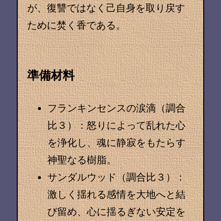
が、復讐ではなく己自身を取り戻す
ために焚く香である。
準備材料
フランキンセンスの涙滴（調合
比３）
：怒りによって乱れた心
を浄化し、魂に静寂をもたらす
神聖なる樹脂。
サンダルウッド（調合比３）
：
激しく揺れる感情を大地へと結
び留め、心に揺るぎない安定を