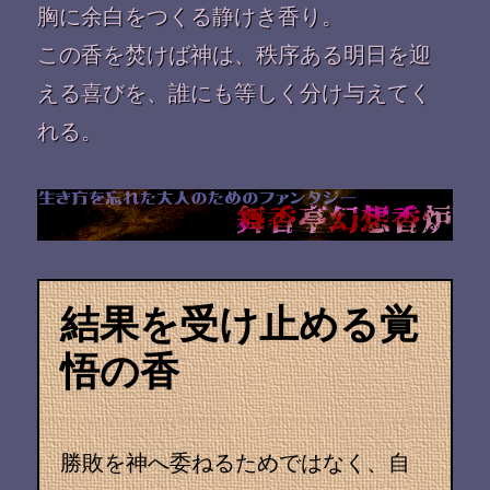
胸に余白をつくる静けき香り。
この香を焚けば神は、秩序ある明日を迎
える喜びを、誰にも等しく分け与えてく
れる。
結果を受け止める覚
悟の香
勝敗を神へ委ねるためではなく、自