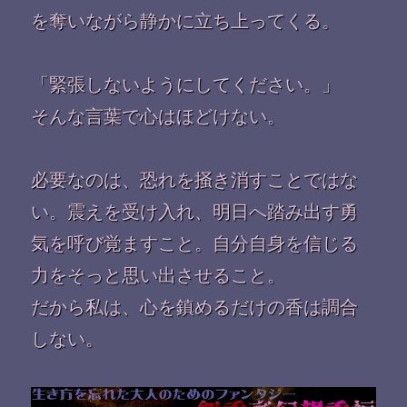
を奪いながら静かに立ち上ってくる。
「緊張しないようにしてください。」
そんな言葉で心はほどけない。
必要なのは、恐れを掻き消すことではな
い。震えを受け入れ、明日へ踏み出す勇
気を呼び覚ますこと。自分自身を信じる
力をそっと思い出させること。
だから私は、心を鎮めるだけの香は調合
しない。