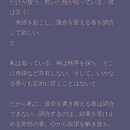
だけが放つ、乾いた熱が宿っている。彼
は言う。
「奇跡を起こし、運命を変える香を調合
して欲しい」
と。
私は知っている。神は秩序を保ち、そこ
に奇跡など存在しない。そして、いかな
る香りも定めに背くことはないと。
だから私に、運命を書き換える香は調合
できない。調合するのは、結果を受け止
める覚悟の香。心から欲望を解き放ち、