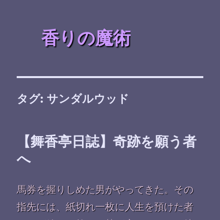
香りの魔術
タグ:
サンダルウッド
【舞香亭日誌】奇跡を願う者
へ
馬券を握りしめた男がやってきた。その
指先には、紙切れ一枚に人生を預けた者