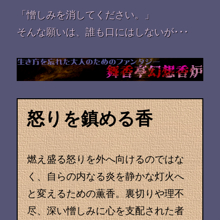
「憎しみを消してください。」
そんな願いは、誰も口にはしないが･･･
怒りを鎮める香
燃え盛る怒りを外へ向けるのではな
く、自らの内なる炎を静かな灯火へ
と変えるための薫香。裏切りや理不
尽、深い憎しみに心を支配された者