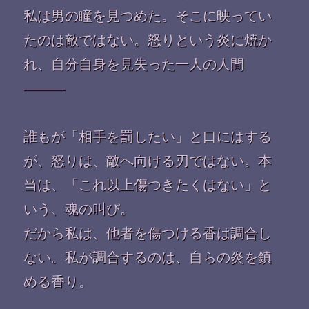
私は男の瞳を見つめた。そこに映ってい
たのは敵ではない。怒りという炎に焼か
れ、自分自身を見失った一人の人間
———
誰もが「相手を罰したい」と口にはする
が、怒りは、敵へ向ける刃ではない。本
当は、「これ以上傷つきたくはない」と
いう、魂の叫び。
だから私は、他者を傷つける香は調合し
ない。私が調合するのは、自らの炎を鎮
める香り。