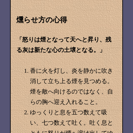
燻らせ方の心得
「怒りは煙となって天へと昇り、残
る灰は新たな心の土壌となる。」
香に火を灯し、炎を静かに吹き
消して立ち上る煙を見つめる。
煙を敵へ向けるのではなく、自
らの胸へ迎え入れること。
ゆっくりと息を五つ数えて吸
い、七つ数えて吐く。吐く息と
ともに怒りが煙へ溶け出してゆ