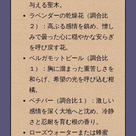
与える聖木。
ラベンダーの乾燥花（調合比
２）
：高ぶる感情を鎮め、憎し
みで曇った心に穏やかな安らぎ
を呼び戻す花。
ベルガモットピール（調合比
１）
：胸に溜まった重苦しさを
和らげ、希望の光を呼び込む柑
橘。
ベチバー（調合比１）
：激しい
感情を深く大地へと沈め、冷静
さと忍耐を育む根の香り。
ローズウォーター
または蜂蜜