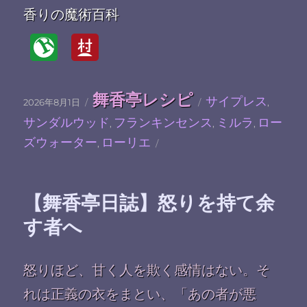
香りの魔術百科
投
カ
タ
舞香亭レシピ
サイプレス
2026年8月1日
,
稿
テ
グ
サンダルウッド
フランキンセンス
ミルラ
ロー
日:
ゴ
,
,
,
リ
ズウォーター
ローリエ
,
ー
【舞香亭日誌】怒りを持て余
す者へ
怒りほど、甘く人を欺く感情はない。そ
れは正義の衣をまとい、「あの者が悪