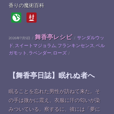
香りの魔術百科
投
カ
タ
舞香亭レシピ
サンダルウッ
2026年7月5日
稿
テ
グ
ド
スイートマジョラム
フランキンセンス
ベル
日:
ゴ
,
,
,
リ
ガモット
ラベンダー
ローズ
,
,
ー
【舞香亭日誌】眠れぬ者へ
眠ることを忘れた男性が訪ねて来た。そ
の手は微かに震え、衣服に汗の匂いが染
みついている。察するに、彼には「夢に