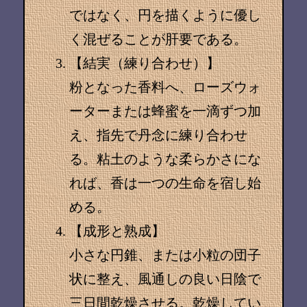
ではなく、円を描くように優し
く混ぜることが肝要である。
【結実（練り合わせ）】
粉となった香料へ、ローズウォ
ーターまたは蜂蜜を一滴ずつ加
え、指先で丹念に練り合わせ
る。粘土のような柔らかさにな
れば、香は一つの生命を宿し始
める。
【成形と熟成】
小さな円錐、または小粒の団子
状に整え、風通しの良い日陰で
三日間乾燥させる。乾燥してい