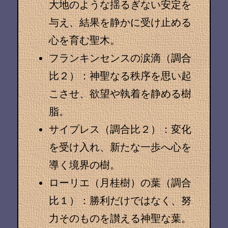
大地のような揺るぎない安定を
与え、結果を静かに受け止める
心を育む聖木。
フランキンセンスの涙滴（調合
比２）
：神聖なる秩序を思い起
こさせ、欲望や執着を静める樹
脂。
サイプレス（調合比２）
：変化
を受け入れ、新たな一歩へ心を
導く境界の樹。
ローリエ（月桂樹）の葉（調合
比１）
：勝利だけではなく、努
力そのものを讃える神聖な葉。