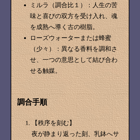
ミルラ（調合比１）
：人生の苦
味と喜びの双方を受け入れ、魂
を成熟へ導く古の樹脂。
ローズウォーター
または蜂蜜
（少々）：異なる香料を調和さ
せ、一つの意思として結び合わ
せる触媒。
調合手順
【秩序を刻む】
夜が静まり返った刻、乳鉢へサ