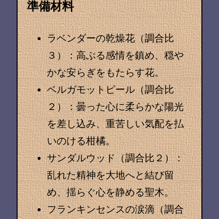
準備材料
ラベンダーの乾燥花（調合比
３）
：高ぶる感情を鎮め、穏や
かな安らぎをもたらす花。
ベルガモットピール（調合比
２）
：曇った心に柔らかな陽光
を差し込み、重苦しい気配を払
いのける柑橘。
サンダルウッド（調合比２）
：
乱れた精神を大地へと結び留
め、揺らぐ心を静める聖木。
フランキンセンスの涙滴（調合