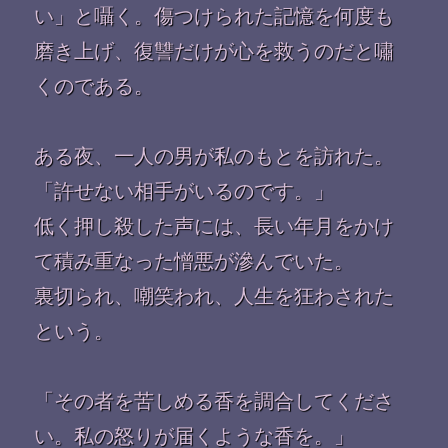
い」と囁く。傷つけられた記憶を何度も
磨き上げ、復讐だけが心を救うのだと嘯
くのである。
ある夜、一人の男が私のもとを訪れた。
「許せない相手がいるのです。」
低く押し殺した声には、長い年月をかけ
て積み重なった憎悪が滲んでいた。
裏切られ、嘲笑われ、人生を狂わされた
という。
「その者を苦しめる香を調合してくださ
い。私の怒りが届くような香を。」