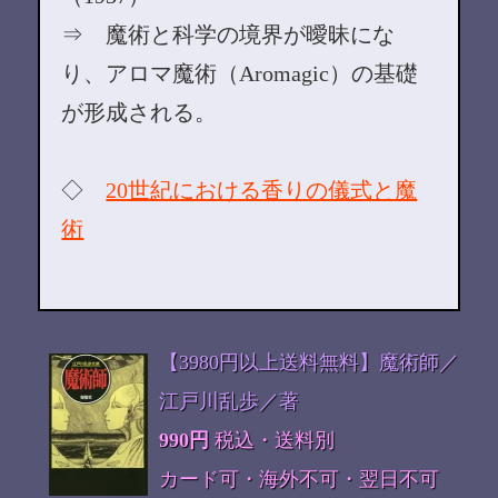
⇒ 魔術と科学の境界が曖昧にな
り、アロマ魔術（Aromagic）の基礎
が形成される。
◇
20世紀における香りの儀式と魔
術
【3980円以上送料無料】魔術師／
江戸川乱歩／著
990円
税込・送料別
カード可・海外不可・翌日不可