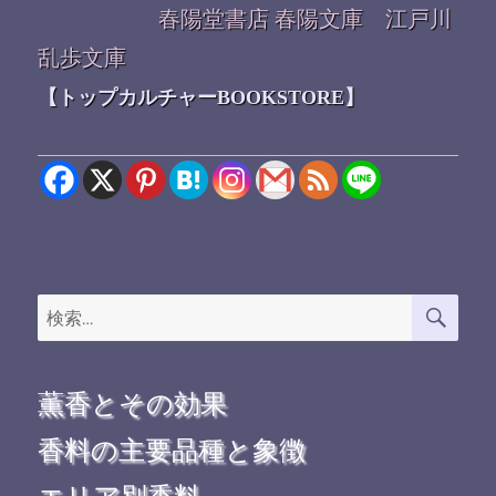
春陽堂書店 春陽文庫 江戸川
乱歩文庫
【トップカルチャーBOOKSTORE】
検
検
索
索:
薫香とその効果
香料の主要品種と象徴