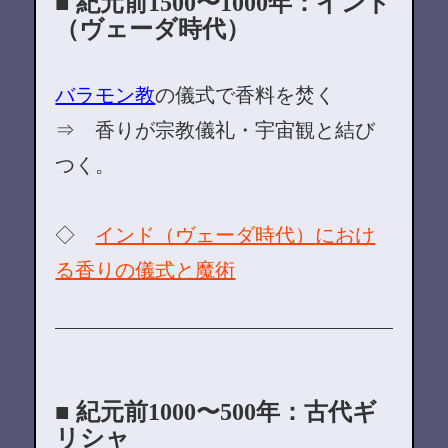
■ 紀元前1500〜1000年：インド
（ヴェーダ時代）
バラモン教
の儀式で香料を焚く
⇒ 香りが宗教儀礼・宇宙観と結び
つく。
◇
インド（ヴェーダ時代）におけ
る香りの儀式と魔術
■ 紀元前1000〜500年：古代ギ
リシャ