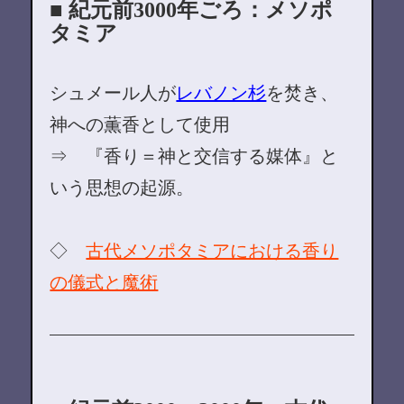
■ 紀元前3000年ごろ：メソポ
タミア
シュメール人が
レバノン杉
を焚き、
神への薫香として使用
⇒ 『香り＝神と交信する媒体』と
いう思想の起源。
◇
古代メソポタミアにおける香り
の儀式と魔術