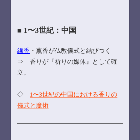
■ 1〜3世紀：中国
線香
・薫香が仏教儀式と結びつく
⇒ 香りが『祈りの媒体』として確
立。
◇
1〜3世紀の中国における香りの
儀式と魔術