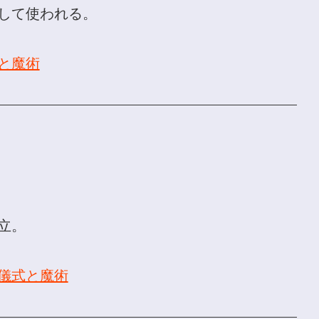
して使われる。
と魔術
立。
の儀式と魔術