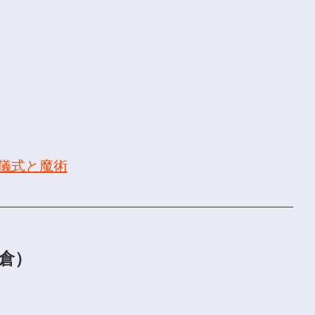
儀式と魔術
鎌倉）