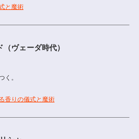
式と魔術
インド（ヴェーダ時代）
つく。
る香りの儀式と魔術