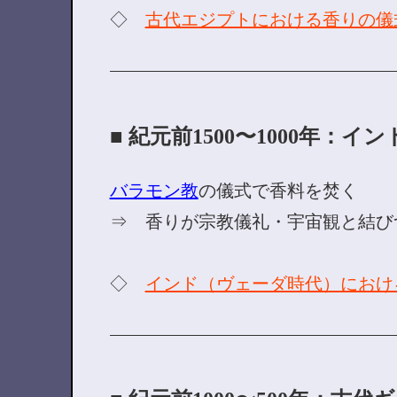
◇
古代エジプトにおける香りの儀
■ 紀元前1500〜1000年：
バラモン教
の儀式で香料を焚く
⇒ 香りが宗教儀礼・宇宙観と結び
◇
インド（ヴェーダ時代）におけ