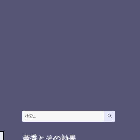
検
検
索
索:
薫香とその効果