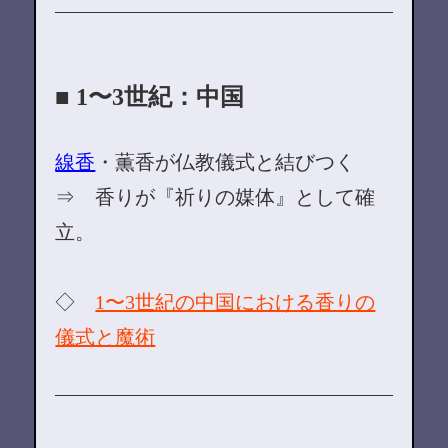
■ 1〜3世紀：中国
線香
・薫香が仏教儀式と結びつく
⇒ 香りが『祈りの媒体』として確
立。
◇
1〜3世紀の中国における香りの
儀式と魔術