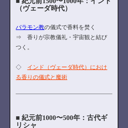
■ 紀元前1500〜1000年：インド
（ヴェーダ時代）
バラモン教
の儀式で香料を焚く
⇒ 香りが宗教儀礼・宇宙観と結び
つく。
◇
インド（ヴェーダ時代）におけ
る香りの儀式と魔術
■ 紀元前1000〜500年：古代ギ
リシャ