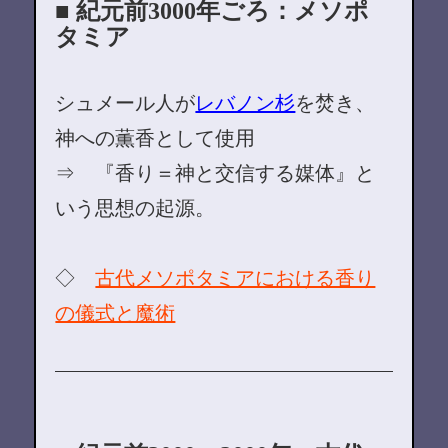
■ 紀元前3000年ごろ：メソポ
タミア
シュメール人が
レバノン杉
を焚き、
神への薫香として使用
⇒ 『香り＝神と交信する媒体』と
いう思想の起源。
◇
古代メソポタミアにおける香り
の儀式と魔術