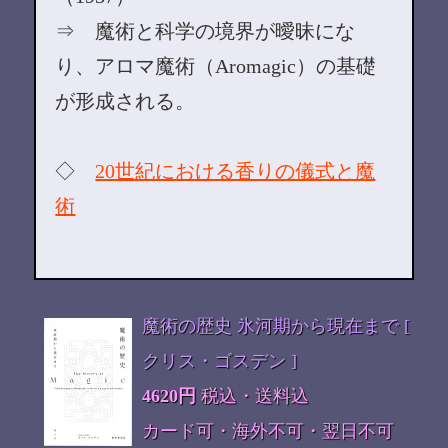
⇒ 魔術と科学の境界が曖昧にな
り、アロマ魔術（Aromagic）の基礎
が形成される。
◇
20世紀における香りの儀式と魔
術
魔術の歴史 氷河期から現在まで [
クリス・ゴスデン ]
4620円
税込・送料込
カード可・海外不可・翌日不可