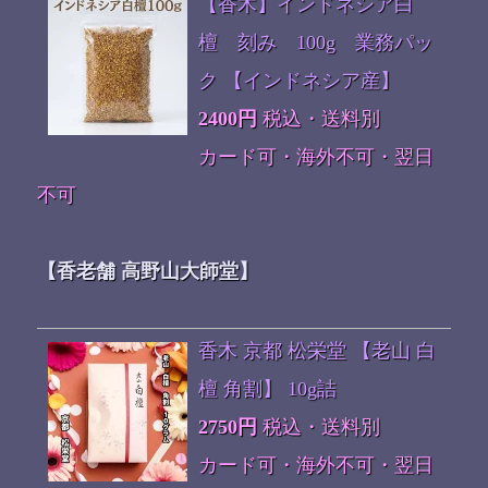
【香木】インドネシア白
檀 刻み 100g 業務パッ
ク 【インドネシア産】
2400円
税込・送料別
カード可・海外不可・翌日
不可
【香老舗 高野山大師堂】
香木 京都 松栄堂 【老山 白
檀 角割】 10g詰
2750円
税込・送料別
カード可・海外不可・翌日