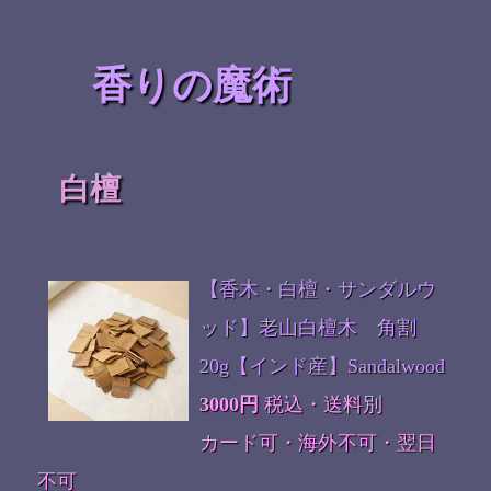
香りの魔術
白檀
【香木・白檀・サンダルウ
ッド】老山白檀木 角割
20g【インド産】Sandalwood
3000円
税込・送料別
カード可・海外不可・翌日
不可