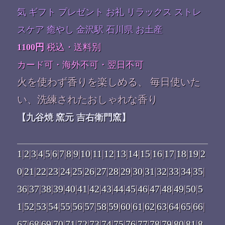
気 ギフト プレゼント お礼 リラックス ストレ
スケア 癒やし 金沢駅 石川県 お土産
1100円
税込・送料別
カード可・海外不可・翌日不可
火を使わず香りを楽しめる、 毎日使いた
い、洗練されたおしゃれな香り
【九谷焼 窯元 吉右衛門窯】
1
|
2
|
3
|
4
|
5
|
6
|
7
|
8
|
9
|
10
|
11
|
12
|
13
|
14
|
15
|
16
|
17
|
18
|
19
|
2
0
|
21
|
22
|
23
|
24
|
25
|
26
|
27
|
28
|
29
|
30
|
31
|
32
|
33
|
34
|
35
|
36
|
37
|
38
|
39
|
40
|
41
|
42
|
43
|
44
|
45
|
46
|
47
|
48
|
49
|
50
|
5
1
|
52
|
53
|
54
|
55
|
56
|
57
|
58
|
59
|
60
|
61
|
62
|
63
|
64
|
65
|
66
|
67
|
68
|
69
|
70
|
71
|
72
|
73
|
74
|
75
|
76
|
77
|
78
|
79
|
80
|
81
|
8