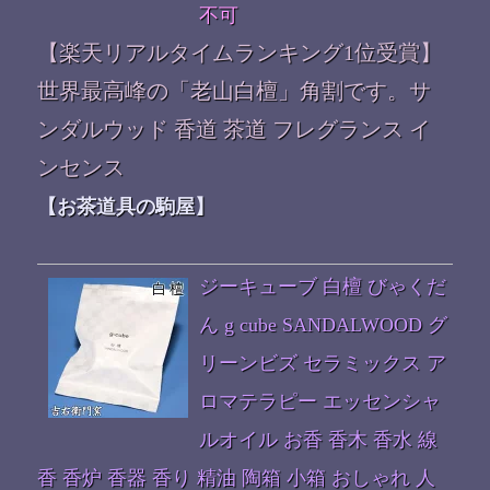
不可
【楽天リアルタイムランキング1位受賞】
世界最高峰の「老山白檀」角割です。サ
ンダルウッド 香道 茶道 フレグランス イ
ンセンス
【お茶道具の駒屋】
ジーキューブ 白檀 びゃくだ
ん g cube SANDALWOOD グ
リーンビズ セラミックス ア
ロマテラピー エッセンシャ
ルオイル お香 香木 香水 線
香 香炉 香器 香り 精油 陶箱 小箱 おしゃれ 人