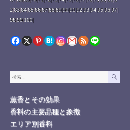
2
|
83
|
84
|
85
|
86
|
87
|
88
|
89
|
90
|
91
|
92
|
93
|
94
|
95
|
96
|
97
|
98
|
99
|
100
|
検
検
索
索:
薫香とその効果
香料の主要品種と象徴
エリア別香料