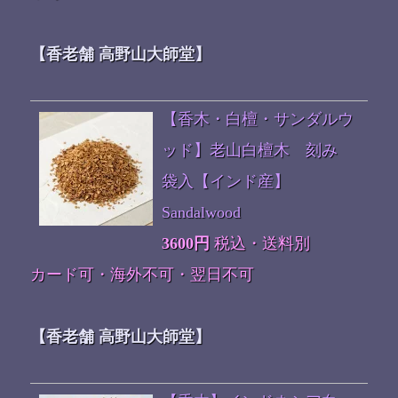
【香老舗 高野山大師堂】
【香木・白檀・サンダルウ
ッド】老山白檀木 刻み
袋入【インド産】
Sandalwood
3600円
税込・送料別
カード可・海外不可・翌日不可
【香老舗 高野山大師堂】