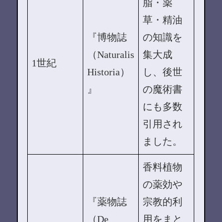
脂・薬
草・精油
『博物誌
の知識を
（Naturalis
集大成
1世紀
Historia）
し、後世
』
の魔術書
にも多数
引用され
ました。
香料植物
の薬効や
『薬物誌
宗教的利
（De
用をまと