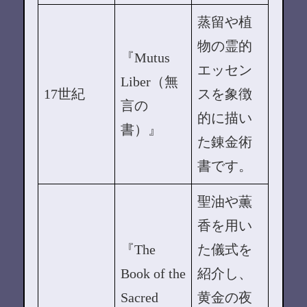
蒸留や植
物の霊的
『Mutus
エッセン
Liber（無
17世紀
スを象徴
言の
的に描い
書）』
た錬金術
書です。
聖油や薫
香を用い
『The
た儀式を
Book of the
紹介し、
Sacred
黄金の夜