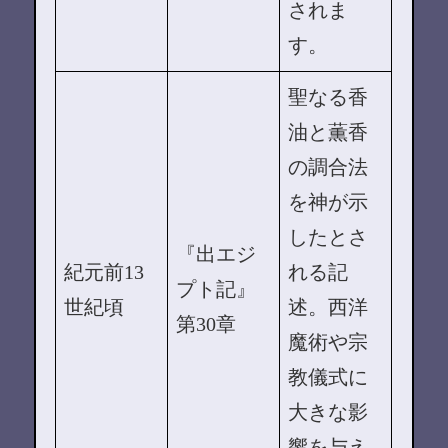
されま
す。
聖なる香
油と薫香
の調合法
を神が示
したとさ
『出エジ
紀元前13
れる記
プト記』
世紀頃
述。西洋
第30章
魔術や宗
教儀式に
大きな影
響を与え