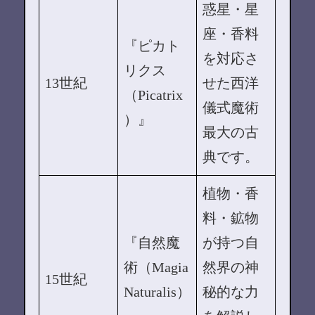
惑星・星
座・香料
『ピカト
を対応さ
リクス
13世紀
せた西洋
（Picatrix
儀式魔術
）』
最大の古
典です。
植物・香
料・鉱物
『自然魔
が持つ自
術（Magia
然界の神
15世紀
Naturalis）
秘的な力