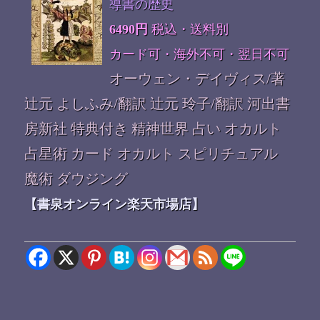
導書の歴史
6490円
税込・送料別
カード可・海外不可・翌日不可
オーウェン・デイヴィス/著
辻元 よしふみ/翻訳 辻元 玲子/翻訳 河出書
房新社 特典付き 精神世界 占い オカルト
占星術 カード オカルト スピリチュアル
魔術 ダウジング
【書泉オンライン楽天市場店】