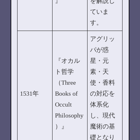
』
を解説し
ていま
す。
アグリッ
パが惑
『オカル
星・元
ト哲学
素・天
（Three
使・香料
1531年
Books of
の対応を
Occult
体系化
Philosophy
し、現代
）』
魔術の基
礎となり