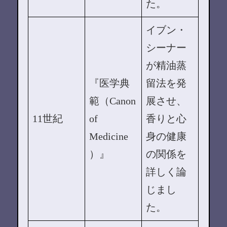
た。
イブン・
シーナー
が精油蒸
『医学典
留法を発
範（Canon
展させ、
11世紀
of
香りと心
Medicine
身の健康
）』
の関係を
詳しく論
じまし
た。