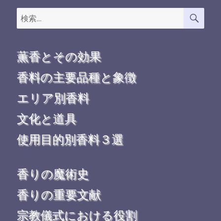
検
検
索
索:
薫香とその効果
香料の主要品種と象徴
エリア別香料
文化と道具
使用目的別香料３選
香りの魔術史
香りの重要文献
宗教儀式における役割