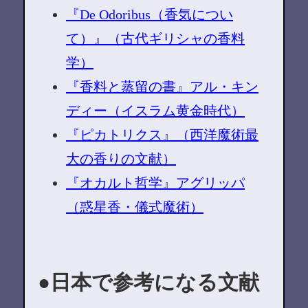
『De Odoribus（香気につい
て）』（古代ギリシャの香料
学）
『香料と蒸留の書』アル・キン
ディー（イスラム黄金時代）
『ピカトリクス』（西洋魔術最
大の香りの文献）
『オカルト哲学』アグリッパ
（惑星香・儀式魔術）
日本で参考になる文献