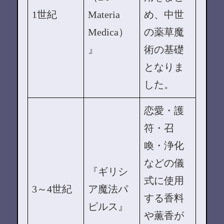
1世紀
Materia
め、中世
Medica）
の薬草魔
』
術の基礎
となりま
した。
恋愛・護
符・召
喚・浄化
などの儀
『ギリシ
式に使用
3～4世紀
ア魔法パ
する香料
ピルス』
や薫香が