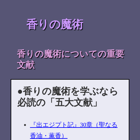
香りの魔術
香りの魔術についての重要
文献
香りの魔術を学ぶなら
必読の「五大文献」
『出エジプト記』30章（聖なる
香油・薫香）