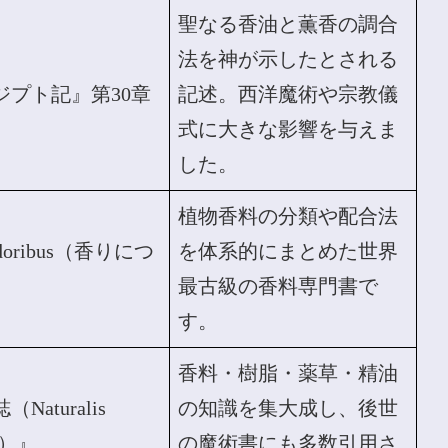
聖なる香油と薫香の調合
法を神が示したとされる
ジプト記』第30章
記述。西洋魔術や宗教儀
式に大きな影響を与えま
した。
植物香料の分類や配合法
doribus（香りにつ
を体系的にまとめた世界
』
最古級の香料専門書で
す。
香料・樹脂・薬草・精油
Naturalis
の知識を集大成し、後世
ia）』
の魔術書にも多数引用さ