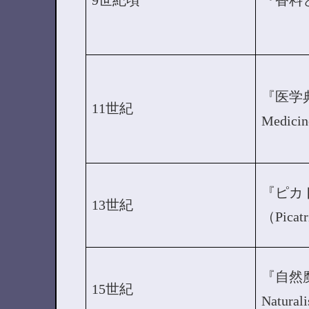
9世紀頃
『香料
『医学典範
11世紀
Medic
『ピカ
13世紀
（Picat
『自然魔
15世紀
Natura