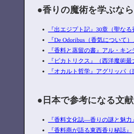
香りの魔術を学ぶなら
『出エジプト記』30章（聖なる
『De Odoribus（香気につ
『香料と蒸留の書』アル・キン
『ピカトリクス』（西洋魔術最
『オカルト哲学』アグリッパ（
日本で参考になる文献
『香料文化誌―香りの謎と魅力
『香料商が語る東西香り秘話』