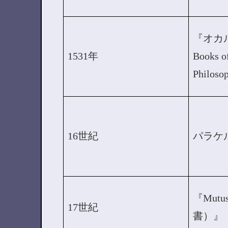
『オカル
1531年
Books o
Philos
16世紀
パラケ
『Mutu
17世紀
書）』