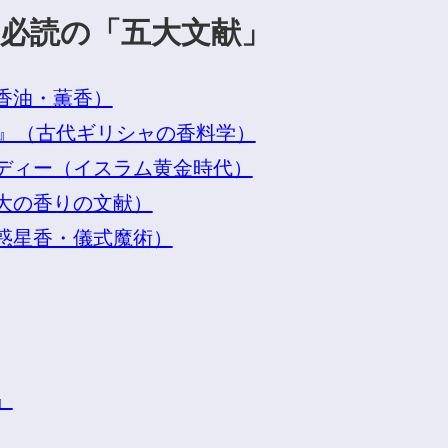
必読の「五大文献」
香油・薫香）
いて）』（古代ギリシャの香料学）
ディー（イスラム黄金時代）
大の香りの文献）
惑星香・儀式魔術）
』