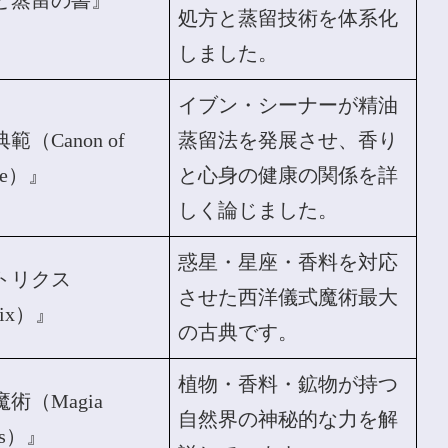
と蒸留の書』
処方と蒸留技術を体系化
しました。
イブン・シーナーが精油
（Canon of
蒸留法を発展させ、香り
ine）』
と心身の健康の関係を詳
しく論じました。
惑星・星座・香料を対応
トリクス
させた西洋儀式魔術最大
rix）』
の古典です。
植物・香料・鉱物が持つ
術（Magia
自然界の神秘的な力を解
lis）』