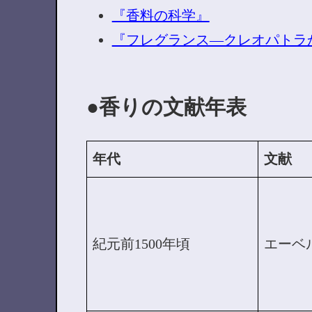
『香料の科学』
『フレグランス―クレオパトラ
香りの文献年表
年代
文献
紀元前1500年頃
エーベ