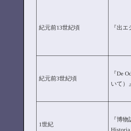
紀元前13世紀頃
『出エ
『De O
紀元前3世紀頃
いて）
『博物誌（
1世紀
Histor