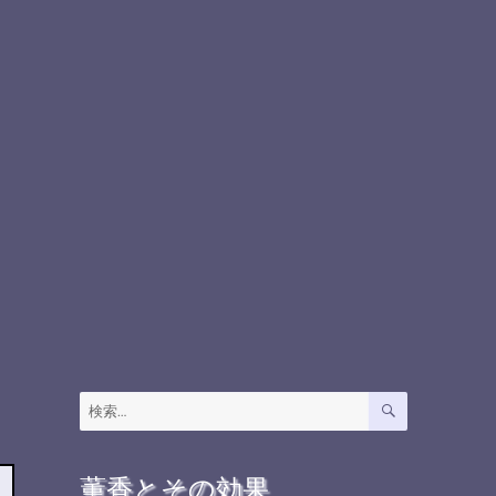
検
検
索
索:
薫香とその効果