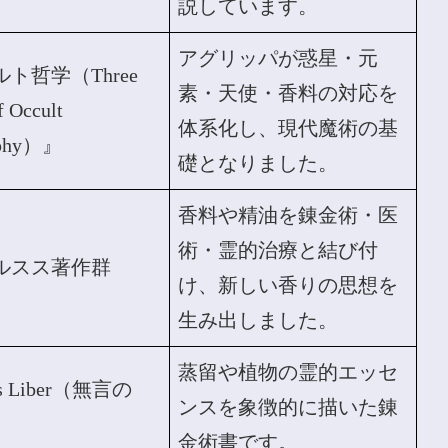
説しています。
アグリッパが惑星・元
ト哲学（Three
素・天使・香料の対応を
f Occult
体系化し、現代魔術の基
ophy）』
礎となりました。
香料や精油を錬金術・医
術・霊的治療と結び付
ルスス著作群
け、新しい香りの思想を
生み出しました。
蒸留や植物の霊的エッセ
s Liber（無言の
ンスを象徴的に描いた錬
金術書です。