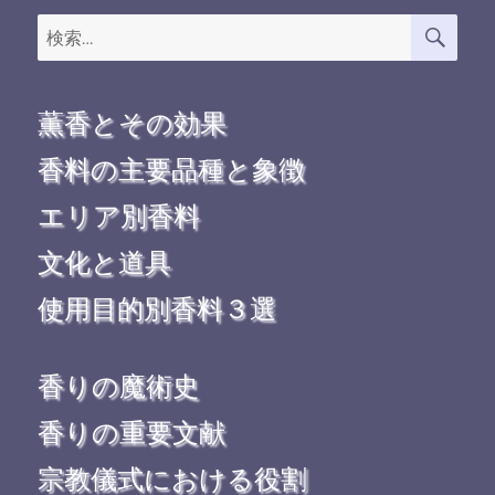
検
検
索
索:
薫香とその効果
香料の主要品種と象徴
エリア別香料
文化と道具
使用目的別香料３選
香りの魔術史
香りの重要文献
宗教儀式における役割