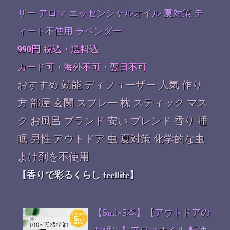
ザー アロマ エッセンシャルオイル 夏対策 デ
ィート不使用 ラベンダー
990円
税込・送料込
カード可・海外不可・翌日不可
おすすめ 効能 ディフューザー 人気 作り
方 部屋 玄関 スプレー 枕 スティック マス
ク お風呂 ブランド 安い ブレンド 香り 睡
眠 男性 アウトドア 虫 夏対策 化学的な虫
よけ剤を不使用
【香りで彩るくらし feellife】
【5ml×5本】【アウトドアの