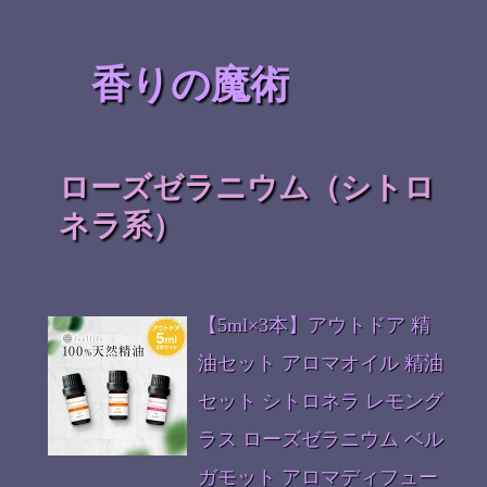
香りの魔術
ローズゼラニウム（シトロ
ネラ系）
【5ml×3本】アウトドア 精
油セット アロマオイル 精油
セット シトロネラ レモング
ラス ローズゼラニウム ベル
ガモット アロマディフュー