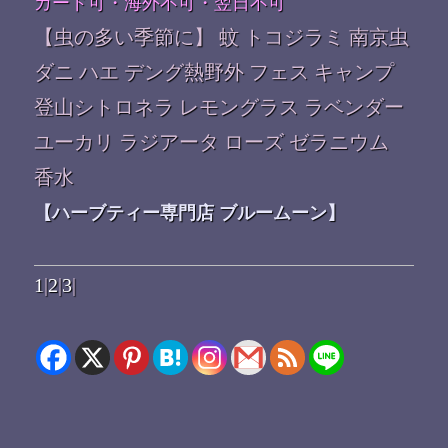
カード可・海外不可・翌日不可
【虫の多い季節に】 蚊 トコジラミ 南京虫
ダニ ハエ デング熱野外 フェス キャンプ
登山シトロネラ レモングラス ラベンダー
ユーカリ ラジアータ ローズ ゼラニウム
香水
【ハーブティー専門店 ブルームーン】
1
|
2
|
3
|