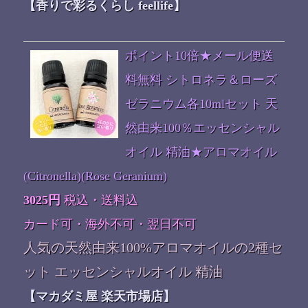
【香りで彩るくらし feellife】
ポイント10倍★メール便送
料無料 シトロネラ＆ローズ
ゼラニウム各10mlセット 天
然由来100％エッセンシャル
オイル 精油★アロマオイル
(Citronella)(Rose Geranium)
3025円
税込・送料込
カード可・海外不可・翌日不可
人気の天然由来100%アロマオイルの2種セ
ット エッセンシャルオイル 精油
【マカダミ屋 楽天市場店】