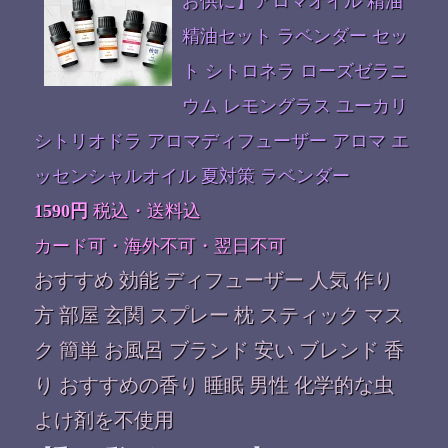
お供に】アロマオイル 精油
精油セット ラベンダー セッ
ト シトロネラ ローズゼラニ
ウム レモングラス ユーカリ
シトリオドラ アロマディフューザー アロマ エ
ッセンシャルオイル 夏対策 ラベンダー
1590円
税込・送料込
カード可・海外不可・翌日不可
おすすめ 効能 ディフューザー 人気 作り
方 部屋 玄関 スプレー 枕 スティック マス
ク 簡単 お風呂 ブランド 安い ブレンド 香
り おすすめの香り 睡眠 男性 化学的な虫
よけ剤を不使用