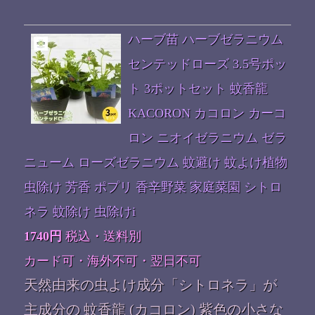
ハーブ苗 ハーブゼラニウム
センテッドローズ 3.5号ポッ
ト 3ポットセット 蚊香龍
KACORON カコロン カーコ
ロン ニオイゼラニウム ゼラ
ニューム ローズゼラニウム 蚊避け 蚊よけ植物
虫除け 芳香 ポプリ 香辛野菜 家庭菜園 シトロ
ネラ 蚊除け 虫除けi
1740円
税込・送料別
カード可・海外不可・翌日不可
天然由来の虫よけ成分「シトロネラ」が
主成分の 蚊香龍 (カコロン) 紫色の小さな