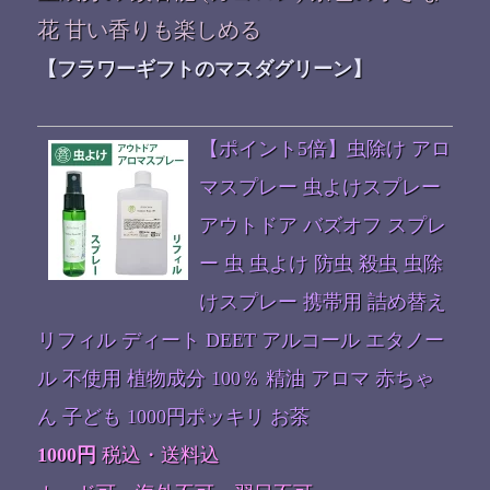
花 甘い香りも楽しめる
【フラワーギフトのマスダグリーン】
【ポイント5倍】虫除け アロ
マスプレー 虫よけスプレー
アウトドア バズオフ スプレ
ー 虫 虫よけ 防虫 殺虫 虫除
けスプレー 携帯用 詰め替え
リフィル ディート DEET アルコール エタノー
ル 不使用 植物成分 100％ 精油 アロマ 赤ちゃ
ん 子ども 1000円ポッキリ お茶
1000円
税込・送料込