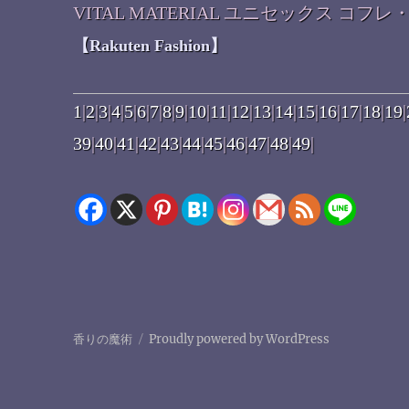
VITAL MATERIAL ユニセックス 
【Rakuten Fashion】
1
|
2
|
3
|
4
|
5
|
6
|
7
|
8
|
9
|
10
|
11
|
12
|
13
|
14
|
15
|
16
|
17
|
18
|
19
|
39
|
40
|
41
|
42
|
43
|
44
|
45
|
46
|
47
|
48
|
49
|
香りの魔術
Proudly powered by WordPress