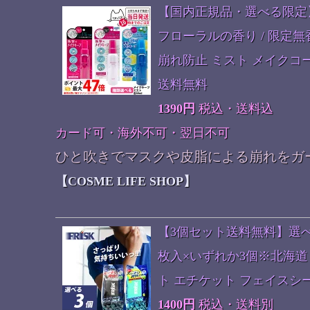
【国内正規品・選べる限定】コ
フローラルの香り / 限定無香
崩れ防止 ミスト メイクコー
送料無料
1390円
税込・送料込
カード可・海外不可・翌日不可
ひと吹きでマスクや皮脂による崩れをガ
【COSME LIFE SHOP】
【3個セット送料無料】選べ
枚入×いずれか3個※北海
ト エチケット フェイスシート ボ
1400円
税込・送料別