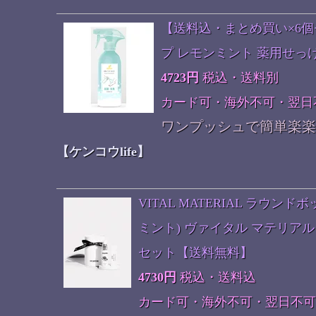
【送料込・まとめ買い×6
プ レモンミント 薬用せっけん
4723円
税込・送料別
カード可・海外不可・翌日
ワンプッシュで簡単楽楽!薬用
【ケンコウlife】
VITAL MATERIAL ラウ
ミント) ヴァイタル マテリア
セット【送料無料】
4730円
税込・送料込
カード可・海外不可・翌日不