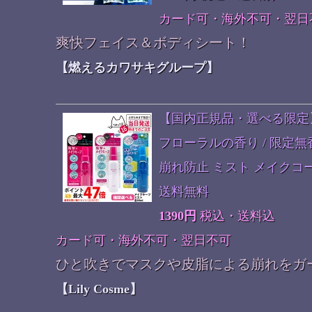
カード可・海外不可・翌日
爽快フェイス＆ボディシート！
【燃えるカワサキグループ】
【国内正規品・選べる限定】コ
フローラルの香り / 限定無香
崩れ防止 ミスト メイクコー
送料無料
1390円
税込・送料込
カード可・海外不可・翌日不可
ひと吹きでマスクや皮脂による崩れをガ
【Lily Cosme】