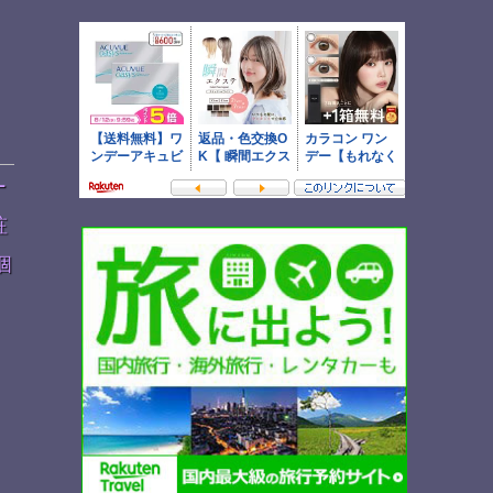
ー
粧
個