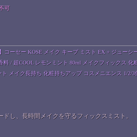
不可
ーセー KOSE メイク キープ ミスト EX + ジューシ
料 / 超COOL レモンミント 80ml メイクフィックス 化
ト メイク長持ち 化粧持ちアップ コスメニエンス 1/2/3
ードし、長時間メイクを守るフィックスミスト。