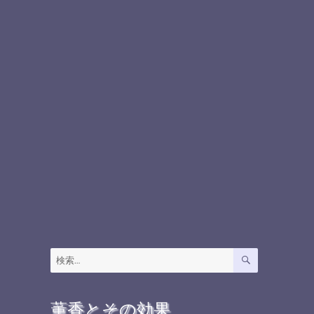
検
検
索
索:
薫香とその効果