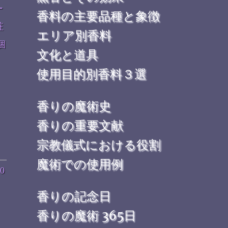
ー
香料の主要品種と象徴
粧
エリア別香料
個
文化と道具
使用目的別香料３選
香りの魔術史
香りの重要文献
宗教儀式における役割
魔術での使用例
0
香りの記念日
香りの魔術 365日