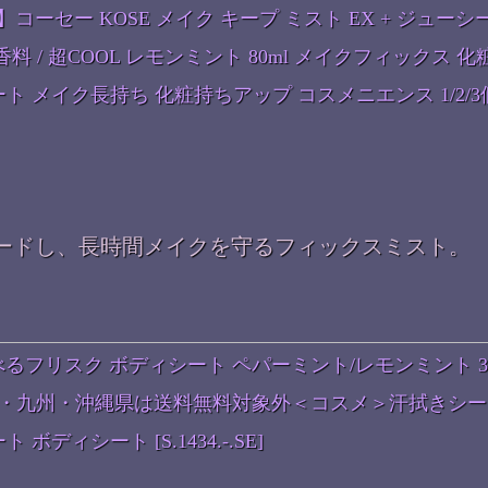
ーセー KOSE メイク キープ ミスト EX + ジューシ
料 / 超COOL レモンミント 80ml メイクフィックス 化
ト メイク長持ち 化粧持ちアップ コスメニエンス 1/2/3
ードし、長時間メイクを守るフィックスミスト。
るフリスク ボディシート ペパーミント/レモンミント 3
道・九州・沖縄県は送料無料対象外＜コスメ＞汗拭きシー
ディシート [S.1434.-.SE]