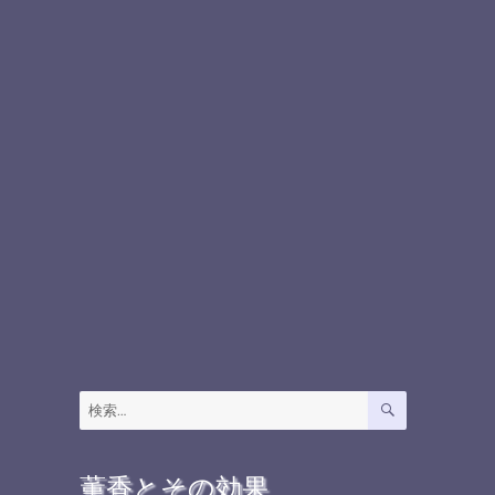
検
検
索
索:
薫香とその効果