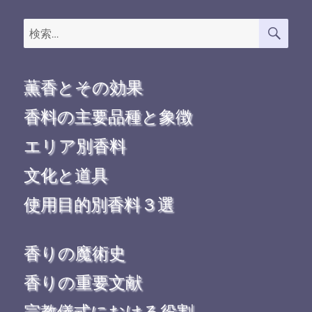
検
検
索
索:
薫香とその効果
香料の主要品種と象徴
エリア別香料
文化と道具
使用目的別香料３選
香りの魔術史
香りの重要文献
宗教儀式における役割