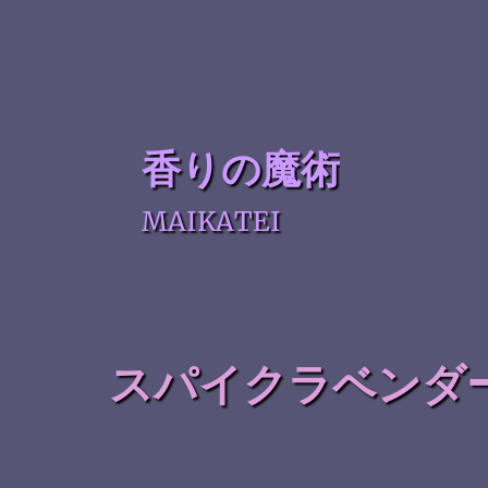
香りの魔術
MAIKATEI
スパイクラベンダ