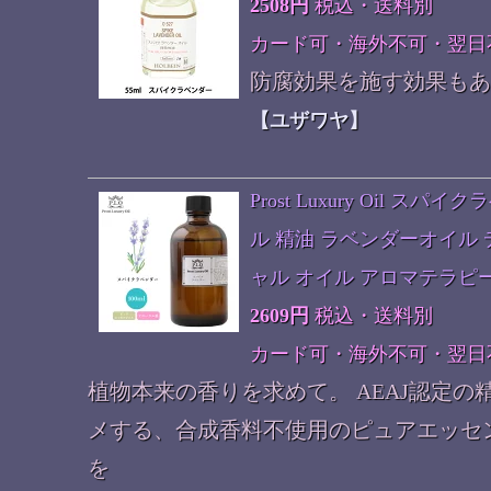
2508円
税込・送料別
カード可・海外不可・翌日
防腐効果を施す効果も
【ユザワヤ】
Prost Luxury Oil 
ル 精油 ラベンダーオイル
ャル オイル アロマテラピ
2609円
税込・送料別
カード可・海外不可・翌日
植物本来の香りを求めて。 AEAJ認定の
メする、合成香料不使用のピュアエッセ
を