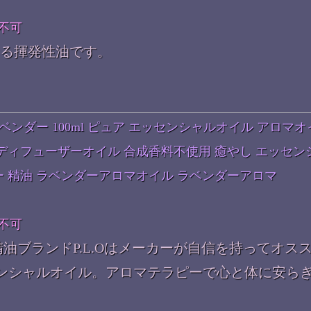
不可
ある揮発性油です。
スパイクラベンダー 100ml ピュア エッセンシャルオイル アロマオ
 ディフューザーオイル 合成香料不使用 癒やし エッセン
ー 精油 ラベンダーアロマオイル ラベンダーアロマ
不可
精油ブランドP.L.Oはメーカーが自信を持ってオス
ンシャルオイル。アロマテラピーで心と体に安ら