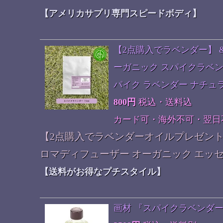
【アメリカサプリ専門スピードボディ】
【2点購入でラベンダー】 &S
ーガニック スパイクラベンダ
パイク ラベンダー ナチュラル
800円
税込・送料込
カード可・海外不可・翌日
【2点購入でラベンダーオイルプレゼント】
ロマディフューザー オーガニック エッセ
【送料がお得なプチスタイル】
画材 『スパイクラベンダー O5