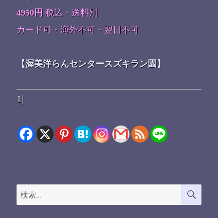
4950円
税込・送料別
カード可・海外不可・翌日不可
【渥美洋らんセンタースズキラン園】
1
|
検
検
索
索: