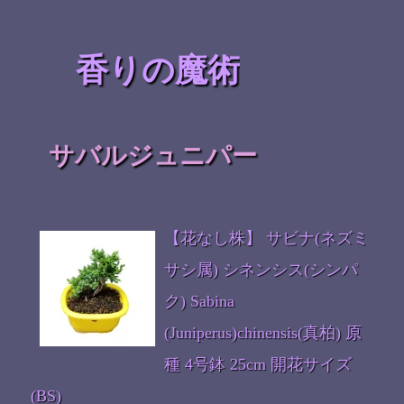
香りの魔術
サバルジュニパー
【花なし株】 サビナ(ネズミ
サシ属) シネンシス(シンパ
ク) Sabina
(Juniperus)chinensis(真柏) 原
種 4号鉢 25cm 開花サイズ
(BS)