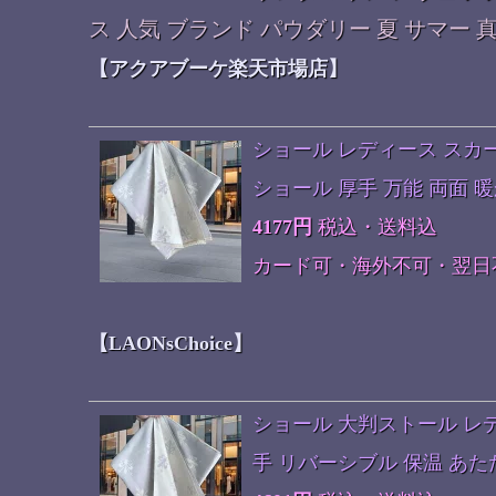
ス 人気 ブランド パウダリー 夏 サマー 
【アクアブーケ楽天市場店】
ショール レディース スカー
ショール 厚手 万能 両面 
4177円
税込・送料込
カード可・海外不可・翌日
【LAONsChoice】
ショール 大判ストール レ
手 リバーシブル 保温 あた