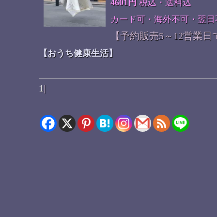
4601円
税込・送料込
カード可・海外不可・翌日
【予約販売5～12営業日
【おうち健康生活】
1
|