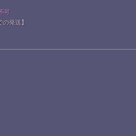
不可
での発送】