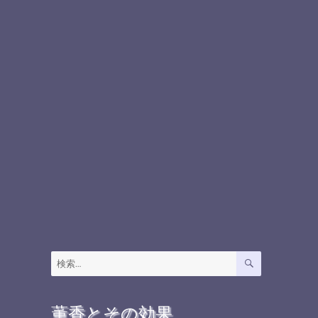
検
検
索
索:
薫香とその効果