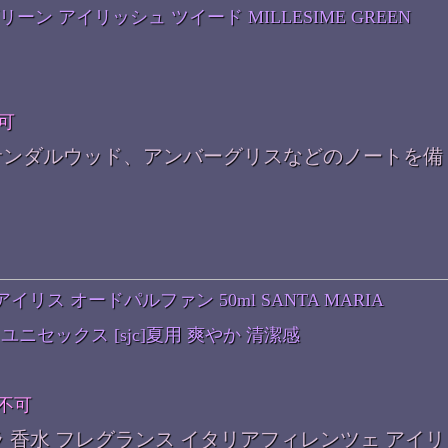
リーン アイリッシュ ツイード MILLESIME GREEN
可
サンダルウッド、アンバーグリスなどのノートを備
リス オードパルファン 50ml SANTA MARIA
 香水 ユニセックス [sjc]夏用 爽やか 清潔感
不可
 香水 フレグランス イタリアフィレンツェ アイリ