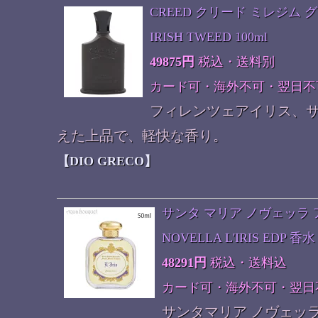
CREED クリード ミレジム グ
IRISH TWEED 100ml
49875円
税込・送料別
カード可・海外不可・翌日不
フィレンツェアイリス、
えた上品で、軽快な香り。
【DIO GRECO】
サンタ マリア ノヴェッラ アイ
NOVELLA L'IRIS EDP
48291円
税込・送料込
カード可・海外不可・翌日
サンタマリア ノヴェッラ