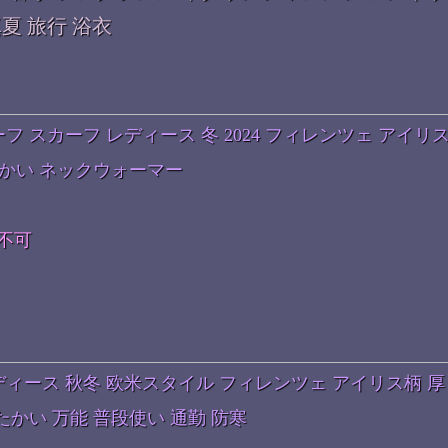
真夏 旅行 浴衣
フ スカーフ レディース 冬 2024 フィレンツェ アイリ
暖かい ネックウォーマー
不可
ディース 秋冬 欧米スタイル フィレンツェ アイリス柄 厚
たかい 万能 普段使い 通勤 防寒