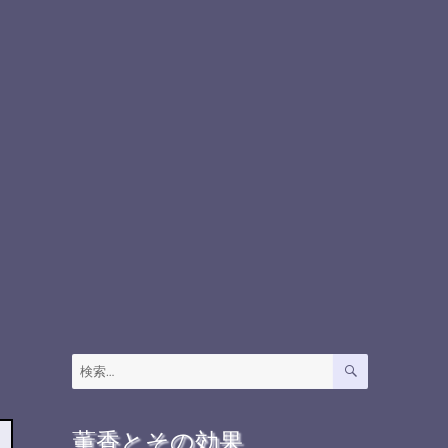
検
検
索
索:
薫香とその効果