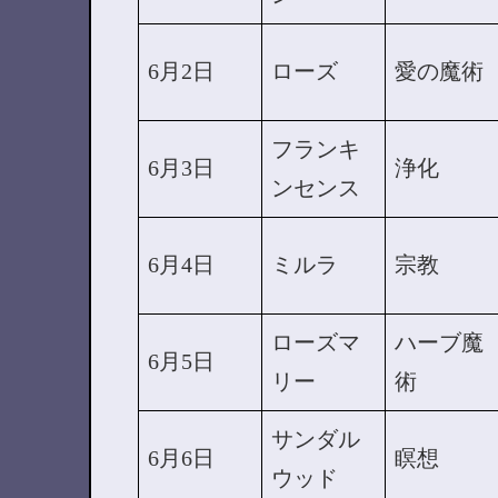
6月2日
ローズ
愛の魔術
フランキ
6月3日
浄化
ンセンス
6月4日
ミルラ
宗教
ローズマ
ハーブ魔
6月5日
リー
術
サンダル
6月6日
瞑想
ウッド