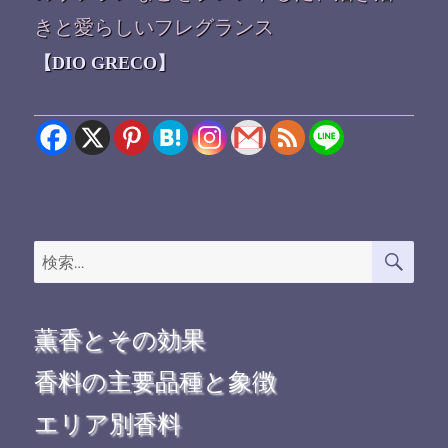
きと愛らしいフレグランス
【DIO GRECO】
検
検
索
索:
薫香とその効果
香料の主要品種と象徴
エリア別香料