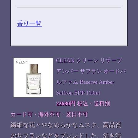
香り一覧
CLEAN クリーン リザーブ
アンバー サフラン オードパ
ルファム Reserve Amber
Saffron EDP 100ml
22680円
税込・送料別
カード可・海外不可・翌日不可
繊細な花々やなめらかなムスク、高品質
のサフランなどをブレンドした、活き活