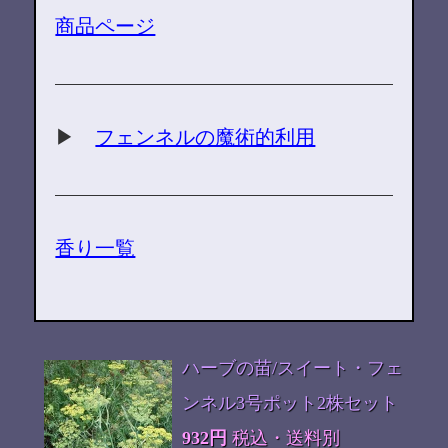
商品ページ
▶
フェンネルの魔術的利用
香り一覧
ハーブの苗/スイート・フェ
ンネル3号ポット2株セット
932円
税込・送料別