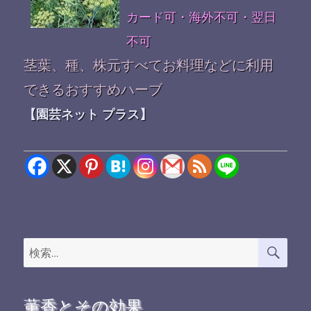
カード可・海外不可・翌日
不可
茎葉、種、株元すべてお料理などに利用
できるおすすめハーブ
【園芸ネット プラス】
検
検
索
索:
薫香とその効果